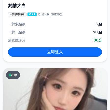
純情大白
ID: i349_301362
一對多等待中
i349
一對多點數
5 點
一對一點數
20 點
滿意度評分
100分
立即進入
在線