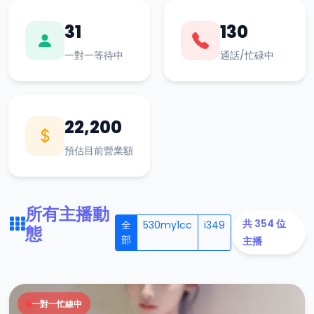
31
130
一對一等待中
通話/忙碌中
22,200
預估目前營業額
所有主播動
共 354 位
全
530my1cc
i349
態
部
主播
一對一忙線中