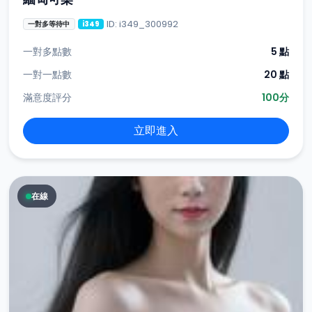
ID: i349_300992
一對多等待中
i349
一對多點數
5 點
一對一點數
20 點
滿意度評分
100分
立即進入
在線