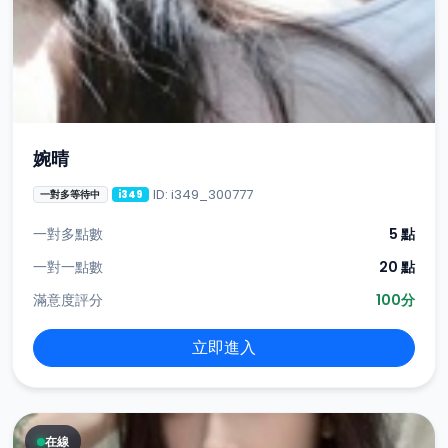
婉晴
ID: i349_300777
一對多等待中
i349
一對多點數
5 點
一對一點數
20 點
滿意度評分
100分
立即進入
在線