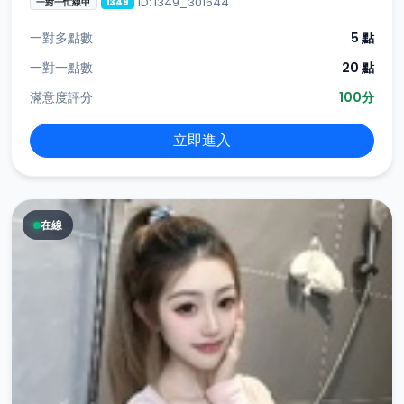
ID: i349_301644
一對一忙線中
i349
一對多點數
5 點
一對一點數
20 點
滿意度評分
100分
立即進入
在線