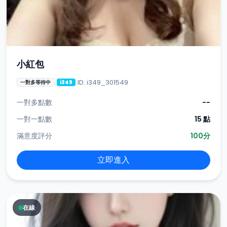
小紅包
ID: i349_301549
一對多等待中
i349
一對多點數
--
一對一點數
15 點
滿意度評分
100分
立即進入
在線