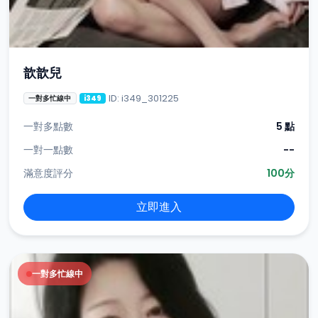
歆歆兒
ID: i349_301225
一對多忙線中
i349
一對多點數
5 點
一對一點數
--
滿意度評分
100分
立即進入
一對多忙線中