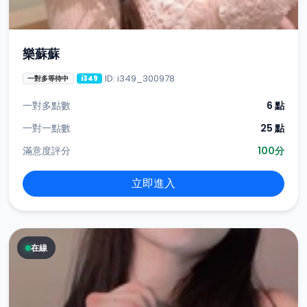
樂蘇蘇
ID: i349_300978
一對多等待中
i349
一對多點數
6 點
一對一點數
25 點
滿意度評分
100分
立即進入
在線