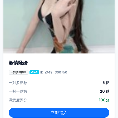
激情騷婦
ID: i349_300750
一對多等待中
i349
一對多點數
5 點
一對一點數
20 點
滿意度評分
100分
立即進入