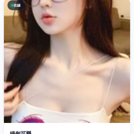
在線
緬甸可樂